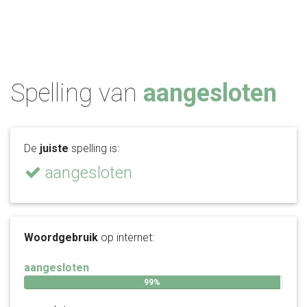
Spelling van
aangesloten
De
juiste
spelling is:
aangesloten
Woordgebruik
op internet:
aangesloten
99%