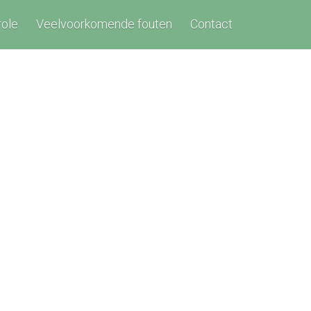
role
Veelvoorkomende fouten
Contact