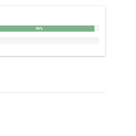
:
96%