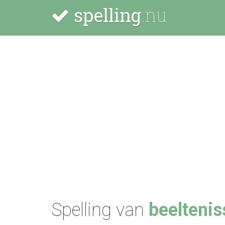
spelling
.nu
Spelling van
beelteni