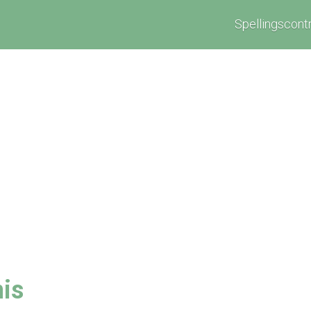
Spellingscont
is