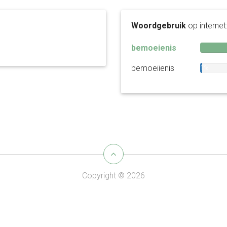
Woordgebruik
op internet
bemoeienis
bemoeiienis
1%
Copyright © 2026