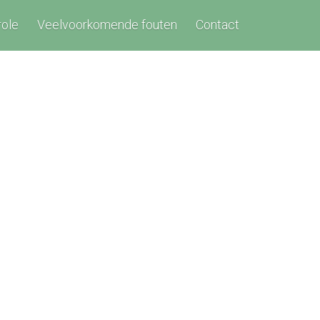
role
Veelvoorkomende fouten
Contact