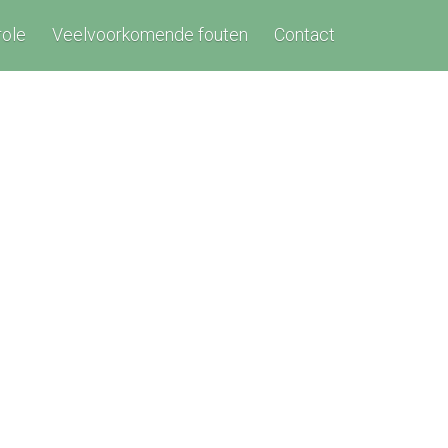
role
Veelvoorkomende fouten
Contact