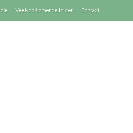
role
Veelvoorkomende fouten
Contact