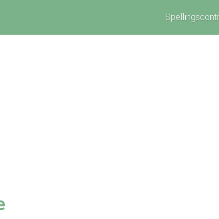
Spellingscont
e