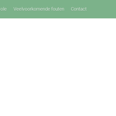
role
Veelvoorkomende fouten
Contact