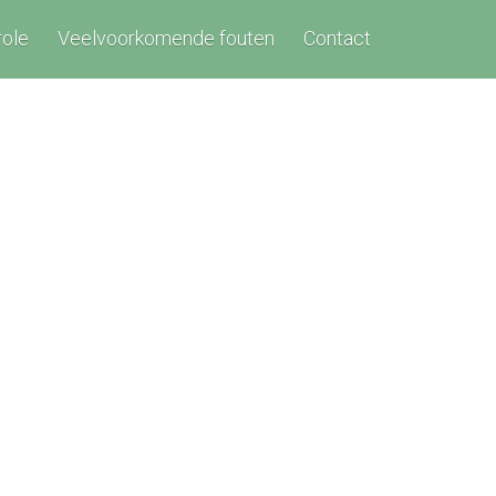
role
Veelvoorkomende fouten
Contact