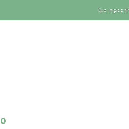
Spellingscont
io