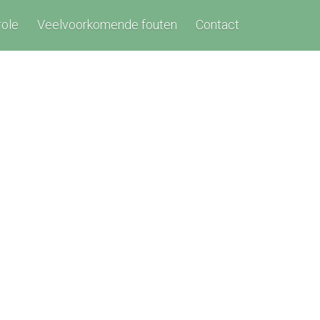
role
Veelvoorkomende fouten
Contact