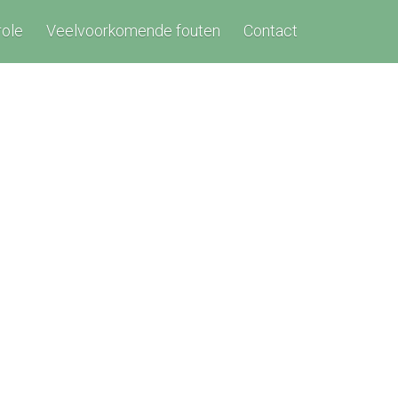
role
Veelvoorkomende fouten
Contact