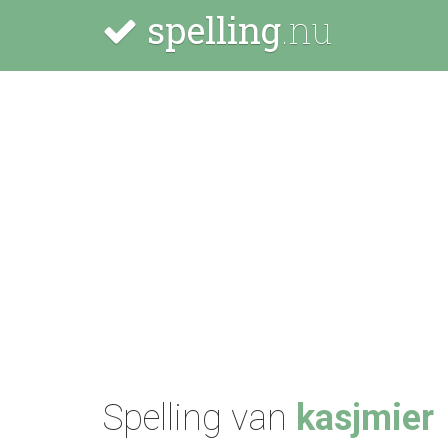
spelling
.nu
Spelling van
kasjmier