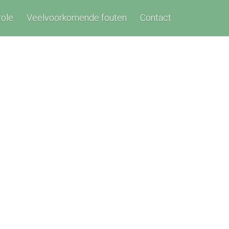
role
Veelvoorkomende fouten
Contact