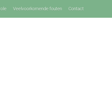
role
Veelvoorkomende fouten
Contact