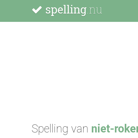
spelling
.nu
Spelling van
niet-roke