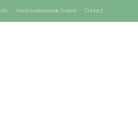
role
Veelvoorkomende fouten
Contact