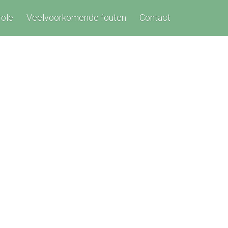
role
Veelvoorkomende fouten
Contact