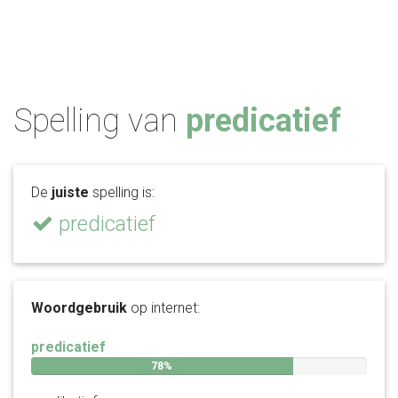
Spelling van
predicatief
De
juiste
spelling is:
predicatief
Woordgebruik
op internet:
predicatief
78%