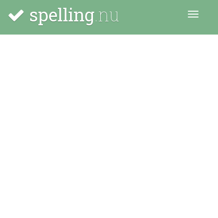
spelling
.nu
Menu