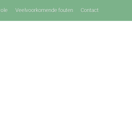
role
Veelvoorkomende fouten
Contact