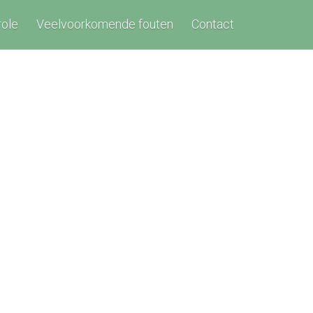
role
Veelvoorkomende fouten
Contact