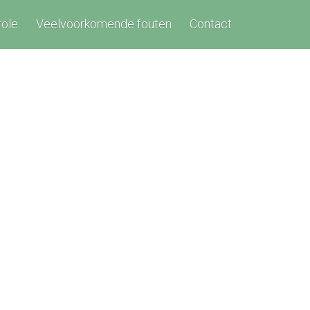
role
Veelvoorkomende fouten
Contact