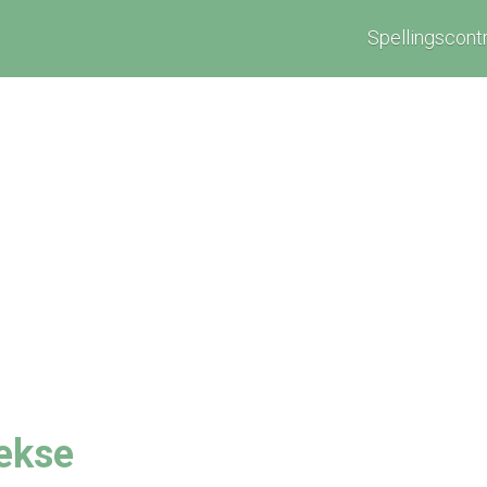
Spellingscont
eekse