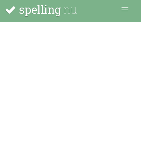
spelling
.nu
Menu