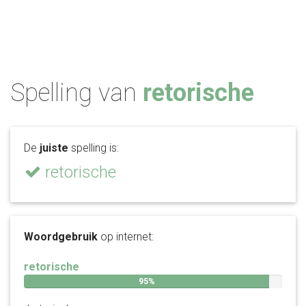
Spelling van
retorische
De
juiste
spelling is:
retorische
Woordgebruik
op internet:
retorische
95%