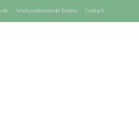
role
Veelvoorkomende fouten
Contact