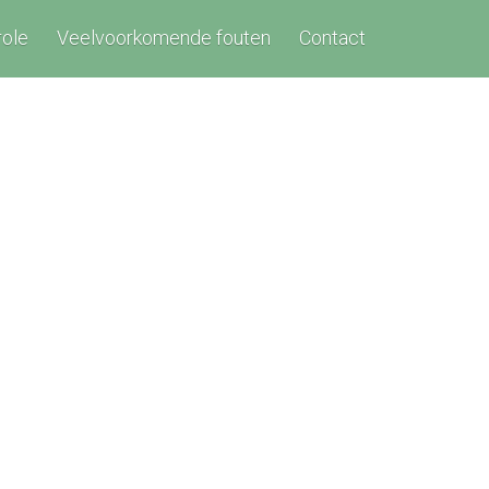
role
Veelvoorkomende fouten
Contact