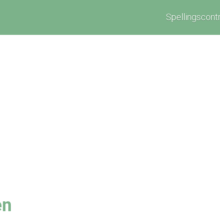
Spellingscont
en