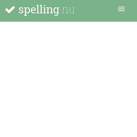
spelling
.nu
Menu