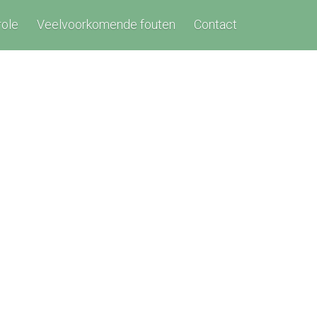
role
Veelvoorkomende fouten
Contact