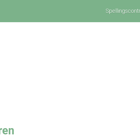
Spellingscont
ren