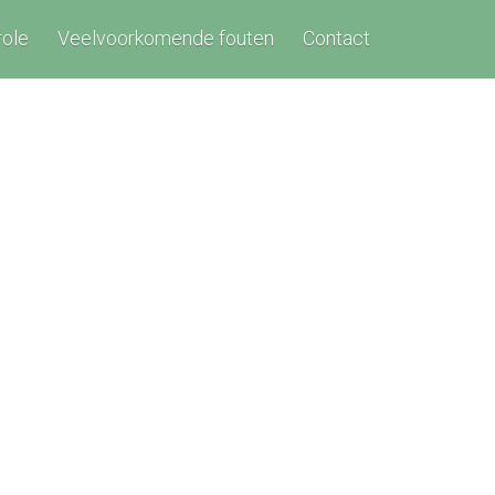
role
Veelvoorkomende fouten
Contact