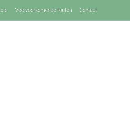
role
Veelvoorkomende fouten
Contact