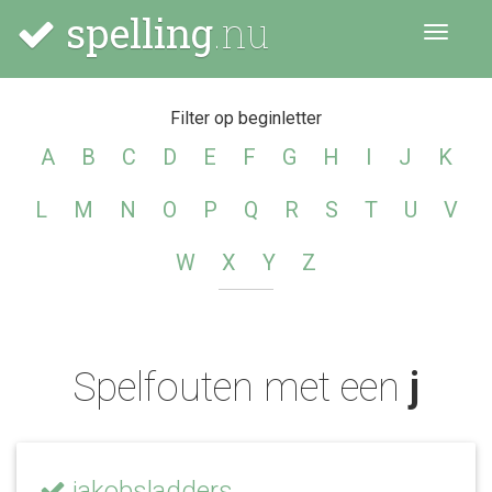
spelling
.nu
Menu
Filter op beginletter
A
B
C
D
E
F
G
H
I
J
K
L
M
N
O
P
Q
R
S
T
U
V
W
X
Y
Z
Spelfouten met een
j
jakobsladders