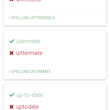
SPELLING UITTREKSELS
uitermate
uittermate
SPELLING UITERMATE
up-to-date
uptodate